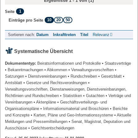
Ergebnisse 1 - 1 von (1)
1
Seite
10
20
50
Einträge pro Seite
Sortieren nach:
Datum
Inkrafttreten
Titel
Relevanz
Systematische Übersicht
Dokumententyp:
Beiratsinformationen und Protokolle
• Staatsverträge
• Bekanntmachungen
• Abkommen
• Verwaltungsvorschriften
•
Satzungen
• Dienstvereinbarungen
• Rundschreiben
• Gesetzblatt
•
Amtsblatt
• Gesetze und Rechtsverordnungen
•
Verwaltungsvorschriften, Dienstanweisungen, Dienstvereinbarungen,
Richtlinien und Rundschreiben
• Statistiken
• Gutachten
• Verträge und
Vereinbarungen
• Aktenpläne
• Geschäftsverteilungs- und
Organisationspläne
• Informationsmaterial und Broschüren
• Berichte
und Konzepte
• Karten, Pläne und Geo-Informationssysteme
• Aktuelle
Meldungen und Pressemitteilungen
• Senat, Magistrat, Deputation und
Ausschüsse
• Gerichtsentscheidungen