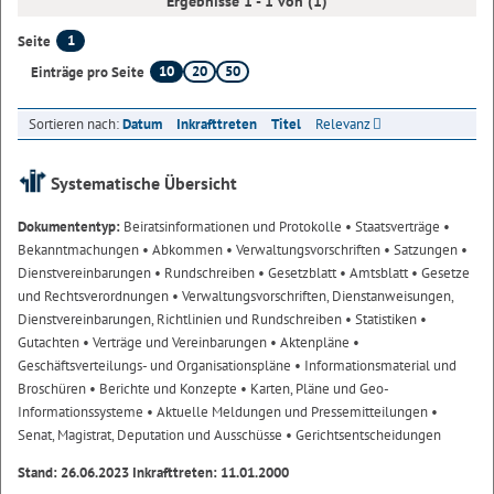
Ergebnisse 1 - 1 von (1)
1
Seite
10
20
50
Einträge pro Seite
Sortieren nach:
Datum
Inkrafttreten
Titel
Relevanz
Systematische Übersicht
Dokumententyp:
Beiratsinformationen und Protokolle
• Staatsverträge
•
Bekanntmachungen
• Abkommen
• Verwaltungsvorschriften
• Satzungen
•
Dienstvereinbarungen
• Rundschreiben
• Gesetzblatt
• Amtsblatt
• Gesetze
und Rechtsverordnungen
• Verwaltungsvorschriften, Dienstanweisungen,
Dienstvereinbarungen, Richtlinien und Rundschreiben
• Statistiken
•
Gutachten
• Verträge und Vereinbarungen
• Aktenpläne
•
Geschäftsverteilungs- und Organisationspläne
• Informationsmaterial und
Broschüren
• Berichte und Konzepte
• Karten, Pläne und Geo-
Informationssysteme
• Aktuelle Meldungen und Pressemitteilungen
•
Senat, Magistrat, Deputation und Ausschüsse
• Gerichtsentscheidungen
Stand: 26.06.2023 Inkrafttreten: 11.01.2000