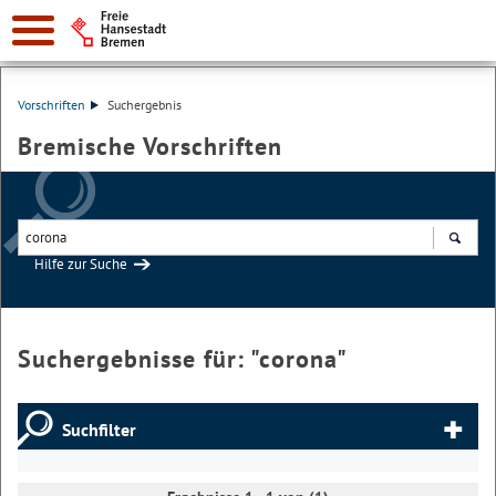
Vorschriften
Suchergebnis
Bremische Vorschriften
Hilfe zur Suche
Suchen
Suchergebnisse für: "
corona
"
Suchfilter