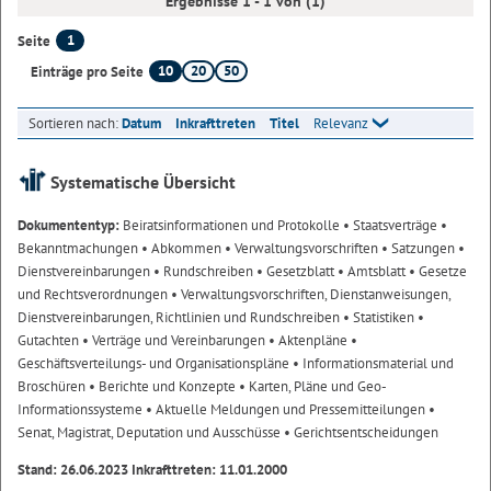
Ergebnisse 1 - 1 von (1)
1
Seite
10
20
50
Einträge pro Seite
Sortieren nach:
Datum
Inkrafttreten
Titel
Relevanz
Systematische Übersicht
Dokumententyp:
Beiratsinformationen und Protokolle
• Staatsverträge
•
Bekanntmachungen
• Abkommen
• Verwaltungsvorschriften
• Satzungen
•
Dienstvereinbarungen
• Rundschreiben
• Gesetzblatt
• Amtsblatt
• Gesetze
und Rechtsverordnungen
• Verwaltungsvorschriften, Dienstanweisungen,
Dienstvereinbarungen, Richtlinien und Rundschreiben
• Statistiken
•
Gutachten
• Verträge und Vereinbarungen
• Aktenpläne
•
Geschäftsverteilungs- und Organisationspläne
• Informationsmaterial und
Broschüren
• Berichte und Konzepte
• Karten, Pläne und Geo-
Informationssysteme
• Aktuelle Meldungen und Pressemitteilungen
•
Senat, Magistrat, Deputation und Ausschüsse
• Gerichtsentscheidungen
Stand: 26.06.2023 Inkrafttreten: 11.01.2000