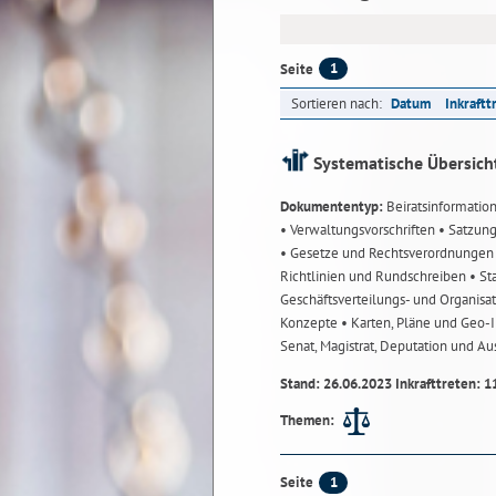
1
Seite
Sortieren nach:
Datum
Inkraftt
Systematische Übersich
Dokumententyp:
Beiratsinformatio
• Verwaltungsvorschriften
• Satzun
• Gesetze und Rechtsverordnunge
Richtlinien und Rundschreiben
• St
Geschäftsverteilungs- und Organisa
Konzepte
• Karten, Pläne und Geo
Senat, Magistrat, Deputation und A
Stand: 26.06.2023 Inkrafttreten: 1
Themen:
1
Seite