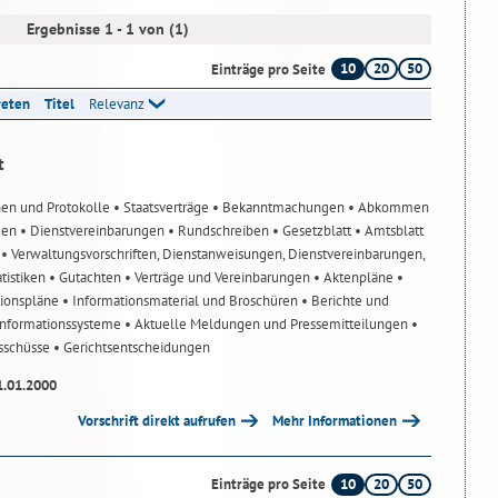
Ergebnisse 1 - 1 von (1)
10
20
50
Einträge pro Seite
reten
Titel
Relevanz
t
nen und Protokolle
• Staatsverträge
• Bekanntmachungen
• Abkommen
gen
• Dienstvereinbarungen
• Rundschreiben
• Gesetzblatt
• Amtsblatt
n
• Verwaltungsvorschriften, Dienstanweisungen, Dienstvereinbarungen,
atistiken
• Gutachten
• Verträge und Vereinbarungen
• Aktenpläne
•
tionspläne
• Informationsmaterial und Broschüren
• Berichte und
-Informationssysteme
• Aktuelle Meldungen und Pressemitteilungen
•
usschüsse
• Gerichtsentscheidungen
1.01.2000
Vorschrift direkt aufrufen
Mehr Informationen
10
20
50
Einträge pro Seite