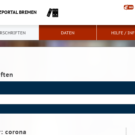
ZPORTAL BREMEN
RSCHRIFTEN
DATEN
HILFE / IN
iften
r:
corona