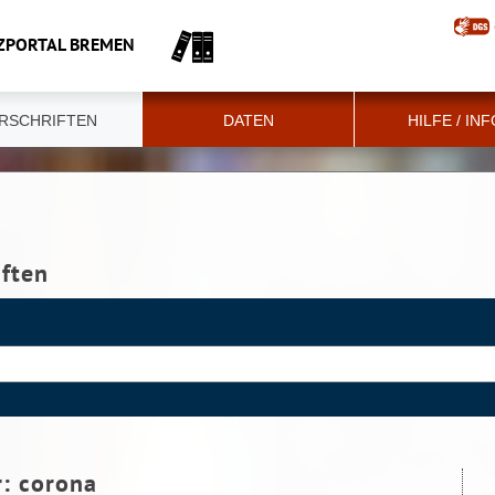
ZPORTAL BREMEN
RSCHRIFTEN
DATEN
HILFE / IN
iften
r:
corona