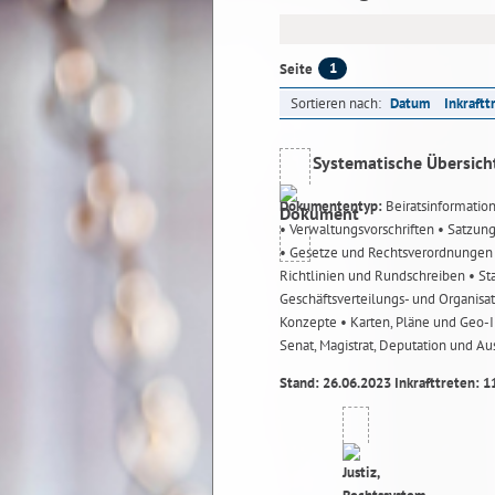
1
Seite
Sortieren nach:
Datum
Inkraftt
Systematische Übersich
Dokumententyp:
Beiratsinformatio
• Verwaltungsvorschriften
• Satzun
• Gesetze und Rechtsverordnunge
Richtlinien und Rundschreiben
• St
Geschäftsverteilungs- und Organisa
Konzepte
• Karten, Pläne und Geo
Senat, Magistrat, Deputation und A
Stand: 26.06.2023 Inkrafttreten: 1