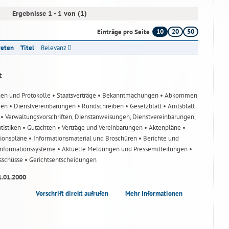
Ergebnisse 1 - 1 von (1)
10
20
50
Einträge pro Seite
reten
Titel
Relevanz
t
nen und Protokolle
• Staatsverträge
• Bekanntmachungen
• Abkommen
gen
• Dienstvereinbarungen
• Rundschreiben
• Gesetzblatt
• Amtsblatt
n
• Verwaltungsvorschriften, Dienstanweisungen, Dienstvereinbarungen,
atistiken
• Gutachten
• Verträge und Vereinbarungen
• Aktenpläne
•
tionspläne
• Informationsmaterial und Broschüren
• Berichte und
-Informationssysteme
• Aktuelle Meldungen und Pressemitteilungen
•
usschüsse
• Gerichtsentscheidungen
1.01.2000
Vorschrift direkt aufrufen
Mehr Informationen