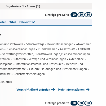
Ergebnisse 1 - 1 von (1)
10
20
50
Einträge pro Seite
reten
Titel
Relevanz
t
nen und Protokolle
• Staatsverträge
• Bekanntmachungen
• Abkommen
gen
• Dienstvereinbarungen
• Rundschreiben
• Gesetzblatt
• Amtsblatt
n
• Verwaltungsvorschriften, Dienstanweisungen, Dienstvereinbarungen,
atistiken
• Gutachten
• Verträge und Vereinbarungen
• Aktenpläne
•
tionspläne
• Informationsmaterial und Broschüren
• Berichte und
-Informationssysteme
• Aktuelle Meldungen und Pressemitteilungen
•
usschüsse
• Gerichtsentscheidungen
1.01.2000
Vorschrift direkt aufrufen
Mehr Informationen
10
20
50
Einträge pro Seite