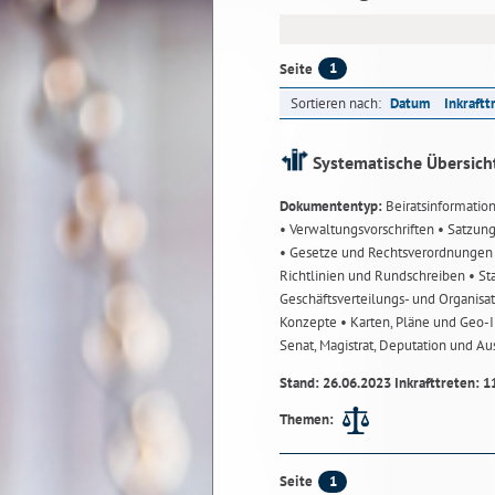
1
Seite
Sortieren nach:
Datum
Inkraftt
Systematische Übersich
Dokumententyp:
Beiratsinformatio
• Verwaltungsvorschriften
• Satzun
• Gesetze und Rechtsverordnunge
Richtlinien und Rundschreiben
• St
Geschäftsverteilungs- und Organisa
Konzepte
• Karten, Pläne und Geo
Senat, Magistrat, Deputation und A
Stand: 26.06.2023 Inkrafttreten: 1
Themen:
1
Seite