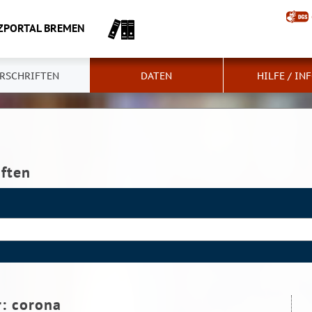
ZPORTAL BREMEN
RSCHRIFTEN
DATEN
HILFE / IN
iften
r:
corona