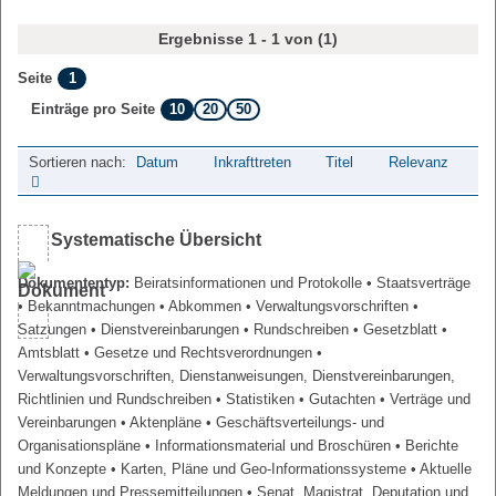
Ergebnisse 1 - 1 von (1)
1
Seite
10
20
50
Einträge pro Seite
Sortieren nach:
Datum
Inkrafttreten
Titel
Relevanz
Systematische Übersicht
Dokumententyp:
Beiratsinformationen und Protokolle
• Staatsverträge
• Bekanntmachungen
• Abkommen
• Verwaltungsvorschriften
•
Satzungen
• Dienstvereinbarungen
• Rundschreiben
• Gesetzblatt
•
Amtsblatt
• Gesetze und Rechtsverordnungen
•
Verwaltungsvorschriften, Dienstanweisungen, Dienstvereinbarungen,
Richtlinien und Rundschreiben
• Statistiken
• Gutachten
• Verträge und
Vereinbarungen
• Aktenpläne
• Geschäftsverteilungs- und
Organisationspläne
• Informationsmaterial und Broschüren
• Berichte
und Konzepte
• Karten, Pläne und Geo-Informationssysteme
• Aktuelle
Meldungen und Pressemitteilungen
• Senat, Magistrat, Deputation und