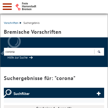
Vorschriften
Suchergebnis
Bremische Vorschriften
Hilfe zur Suche
Suchen
Suchergebnisse für: "
corona
"
Suchfilter