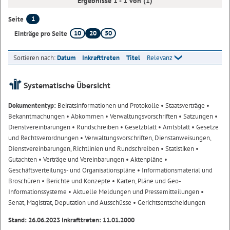
Ergebnisse 1 - 1 von (1)
1
Seite
10
20
50
Einträge pro Seite
Sortieren nach:
Datum
Inkrafttreten
Titel
Relevanz
Systematische Übersicht
Dokumententyp:
Beiratsinformationen und Protokolle
• Staatsverträge
•
Bekanntmachungen
• Abkommen
• Verwaltungsvorschriften
• Satzungen
•
Dienstvereinbarungen
• Rundschreiben
• Gesetzblatt
• Amtsblatt
• Gesetze
und Rechtsverordnungen
• Verwaltungsvorschriften, Dienstanweisungen,
Dienstvereinbarungen, Richtlinien und Rundschreiben
• Statistiken
•
Gutachten
• Verträge und Vereinbarungen
• Aktenpläne
•
Geschäftsverteilungs- und Organisationspläne
• Informationsmaterial und
Broschüren
• Berichte und Konzepte
• Karten, Pläne und Geo-
Informationssysteme
• Aktuelle Meldungen und Pressemitteilungen
•
Senat, Magistrat, Deputation und Ausschüsse
• Gerichtsentscheidungen
Stand: 26.06.2023 Inkrafttreten: 11.01.2000