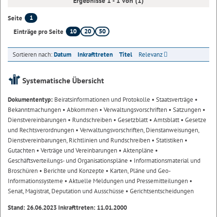
Ergebnisse 1 - 1 von (1)
1
Seite
10
20
50
Einträge pro Seite
Sortieren nach:
Datum
Inkrafttreten
Titel
Relevanz
Systematische Übersicht
Dokumententyp:
Beiratsinformationen und Protokolle
• Staatsverträge
•
Bekanntmachungen
• Abkommen
• Verwaltungsvorschriften
• Satzungen
•
Dienstvereinbarungen
• Rundschreiben
• Gesetzblatt
• Amtsblatt
• Gesetze
und Rechtsverordnungen
• Verwaltungsvorschriften, Dienstanweisungen,
Dienstvereinbarungen, Richtlinien und Rundschreiben
• Statistiken
•
Gutachten
• Verträge und Vereinbarungen
• Aktenpläne
•
Geschäftsverteilungs- und Organisationspläne
• Informationsmaterial und
Broschüren
• Berichte und Konzepte
• Karten, Pläne und Geo-
Informationssysteme
• Aktuelle Meldungen und Pressemitteilungen
•
Senat, Magistrat, Deputation und Ausschüsse
• Gerichtsentscheidungen
Stand: 26.06.2023 Inkrafttreten: 11.01.2000