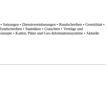
n
• Satzungen
• Dienstvereinbarungen
• Rundschreiben
• Gesetzblatt
•
d Rundschreiben
• Statistiken
• Gutachten
• Verträge und
Konzepte
• Karten, Pläne und Geo-Informationssysteme
• Aktuelle