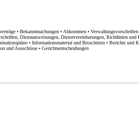
sverträge
• Bekanntmachungen
• Abkommen
• Verwaltungsvorschrifte
schriften, Dienstanweisungen, Dienstvereinbarungen, Richtlinien un
anisationspläne
• Informationsmaterial und Broschüren
• Berichte und 
tion und Ausschüsse
• Gerichtsentscheidungen