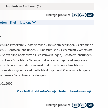
Ergebnisse 1 - 1 von (1)
10
20
50
Einträge pro Seite
reten
Titel
Relevanz
t
nen und Protokolle
• Staatsverträge
• Bekanntmachungen
• Abkommen
gen
• Dienstvereinbarungen
• Rundschreiben
• Gesetzblatt
• Amtsblatt
n
• Verwaltungsvorschriften, Dienstanweisungen, Dienstvereinbarungen,
atistiken
• Gutachten
• Verträge und Vereinbarungen
• Aktenpläne
•
tionspläne
• Informationsmaterial und Broschüren
• Berichte und
-Informationssysteme
• Aktuelle Meldungen und Pressemitteilungen
•
usschüsse
• Gerichtsentscheidungen
1.01.2000
Vorschrift direkt aufrufen
Mehr Informationen
10
20
50
Einträge pro Seite