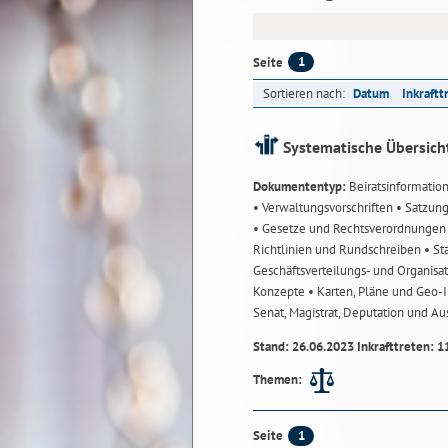
1
Seite
Sortieren nach:
Datum
Inkraftt
Systematische Übersich
Dokumententyp:
Beiratsinformatio
• Verwaltungsvorschriften
• Satzun
• Gesetze und Rechtsverordnunge
Richtlinien und Rundschreiben
• St
Geschäftsverteilungs- und Organisa
Konzepte
• Karten, Pläne und Geo
Senat, Magistrat, Deputation und A
Stand: 26.06.2023 Inkrafttreten: 1
Themen:
1
Seite