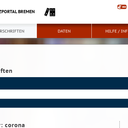
ZPORTAL BREMEN
RSCHRIFTEN
DATEN
HILFE / IN
iften
r:
corona