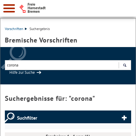
Vorschriften
Suchergebnis
Bremische Vorschriften
Hilfe zur Suche
Suchen
Suchergebnisse für: "
corona
"
Suchfilter