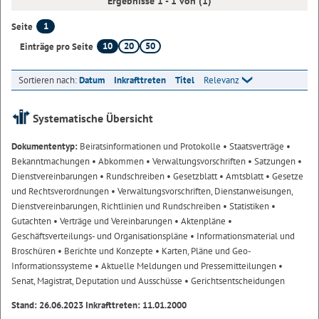
Ergebnisse 1 - 1 von (1)
1
Seite
10
20
50
Einträge pro Seite
Sortieren nach:
Datum
Inkrafttreten
Titel
Relevanz
Systematische Übersicht
Dokumententyp:
Beiratsinformationen und Protokolle
• Staatsverträge
•
Bekanntmachungen
• Abkommen
• Verwaltungsvorschriften
• Satzungen
•
Dienstvereinbarungen
• Rundschreiben
• Gesetzblatt
• Amtsblatt
• Gesetze
und Rechtsverordnungen
• Verwaltungsvorschriften, Dienstanweisungen,
Dienstvereinbarungen, Richtlinien und Rundschreiben
• Statistiken
•
Gutachten
• Verträge und Vereinbarungen
• Aktenpläne
•
Geschäftsverteilungs- und Organisationspläne
• Informationsmaterial und
Broschüren
• Berichte und Konzepte
• Karten, Pläne und Geo-
Informationssysteme
• Aktuelle Meldungen und Pressemitteilungen
•
Senat, Magistrat, Deputation und Ausschüsse
• Gerichtsentscheidungen
Stand: 26.06.2023 Inkrafttreten: 11.01.2000