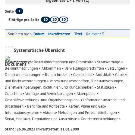
Ergebnisse 1 - 1 von (1)
1
Seite
10
20
50
Einträge pro Seite
Sortieren nach:
Datum
Inkrafttreten
Titel
Relevanz
Systematische Übersicht
Dokumententyp:
Beiratsinformationen und Protokolle
• Staatsverträge
•
Bekanntmachungen
• Abkommen
• Verwaltungsvorschriften
• Satzungen
•
Dienstvereinbarungen
• Rundschreiben
• Gesetzblatt
• Amtsblatt
• Gesetze
und Rechtsverordnungen
• Verwaltungsvorschriften, Dienstanweisungen,
Dienstvereinbarungen, Richtlinien und Rundschreiben
• Statistiken
•
Gutachten
• Verträge und Vereinbarungen
• Aktenpläne
•
Geschäftsverteilungs- und Organisationspläne
• Informationsmaterial und
Broschüren
• Berichte und Konzepte
• Karten, Pläne und Geo-
Informationssysteme
• Aktuelle Meldungen und Pressemitteilungen
•
Senat, Magistrat, Deputation und Ausschüsse
• Gerichtsentscheidungen
Stand: 26.06.2023 Inkrafttreten: 11.01.2000