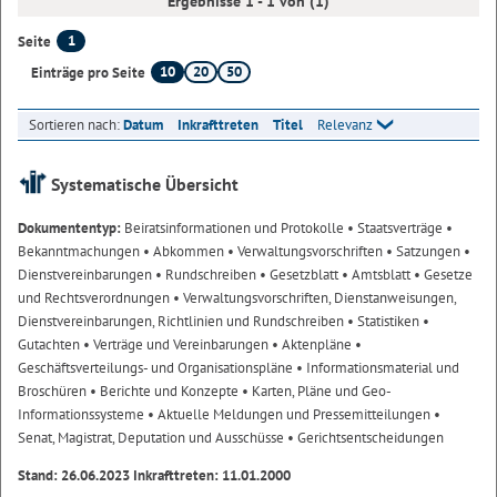
Ergebnisse 1 - 1 von (1)
1
Seite
10
20
50
Einträge pro Seite
Sortieren nach:
Datum
Inkrafttreten
Titel
Relevanz
Systematische Übersicht
Dokumententyp:
Beiratsinformationen und Protokolle
• Staatsverträge
•
Bekanntmachungen
• Abkommen
• Verwaltungsvorschriften
• Satzungen
•
Dienstvereinbarungen
• Rundschreiben
• Gesetzblatt
• Amtsblatt
• Gesetze
und Rechtsverordnungen
• Verwaltungsvorschriften, Dienstanweisungen,
Dienstvereinbarungen, Richtlinien und Rundschreiben
• Statistiken
•
Gutachten
• Verträge und Vereinbarungen
• Aktenpläne
•
Geschäftsverteilungs- und Organisationspläne
• Informationsmaterial und
Broschüren
• Berichte und Konzepte
• Karten, Pläne und Geo-
Informationssysteme
• Aktuelle Meldungen und Pressemitteilungen
•
Senat, Magistrat, Deputation und Ausschüsse
• Gerichtsentscheidungen
Stand: 26.06.2023 Inkrafttreten: 11.01.2000