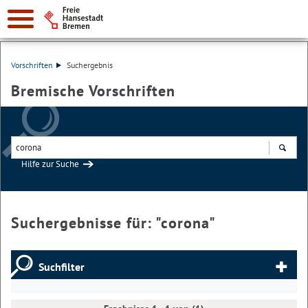
Vorschriften
Suchergebnis
Bremische Vorschriften
Hilfe zur Suche
Suchen
Suchergebnisse für: "
corona
"
Suchfilter