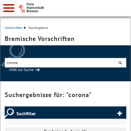
Vorschriften
Suchergebnis
Bremische Vorschriften
Hilfe zur Suche
Suchen
Suchergebnisse für: "
corona
"
Suchfilter