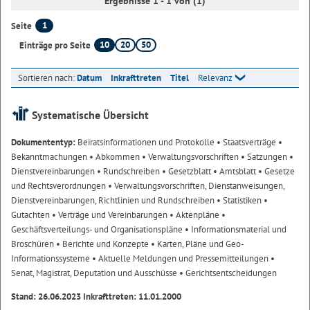
Ergebnisse 1 - 1 von (1)
1
Seite
10
20
50
Einträge pro Seite
Sortieren nach:
Datum
Inkrafttreten
Titel
Relevanz
Systematische Übersicht
Dokumententyp:
Beiratsinformationen und Protokolle
• Staatsverträge
•
Bekanntmachungen
• Abkommen
• Verwaltungsvorschriften
• Satzungen
•
Dienstvereinbarungen
• Rundschreiben
• Gesetzblatt
• Amtsblatt
• Gesetze
und Rechtsverordnungen
• Verwaltungsvorschriften, Dienstanweisungen,
Dienstvereinbarungen, Richtlinien und Rundschreiben
• Statistiken
•
Gutachten
• Verträge und Vereinbarungen
• Aktenpläne
•
Geschäftsverteilungs- und Organisationspläne
• Informationsmaterial und
Broschüren
• Berichte und Konzepte
• Karten, Pläne und Geo-
Informationssysteme
• Aktuelle Meldungen und Pressemitteilungen
•
Senat, Magistrat, Deputation und Ausschüsse
• Gerichtsentscheidungen
Stand: 26.06.2023 Inkrafttreten: 11.01.2000