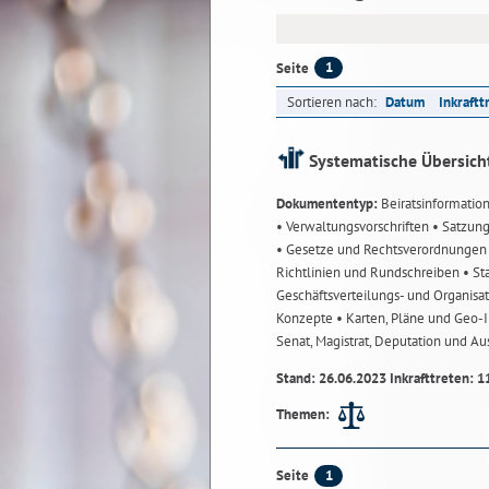
1
Seite
Sortieren nach:
Datum
Inkraftt
Systematische Übersich
Dokumententyp:
Beiratsinformatio
• Verwaltungsvorschriften
• Satzun
• Gesetze und Rechtsverordnunge
Richtlinien und Rundschreiben
• St
Geschäftsverteilungs- und Organisa
Konzepte
• Karten, Pläne und Geo
Senat, Magistrat, Deputation und A
Stand: 26.06.2023 Inkrafttreten: 1
Themen:
1
Seite