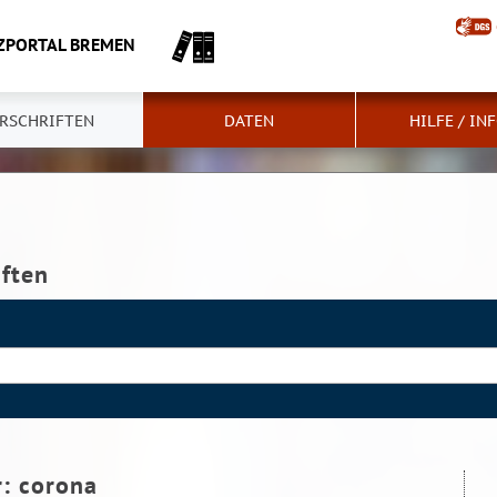
ZPORTAL BREMEN
RSCHRIFTEN
DATEN
HILFE / IN
iften
r:
corona