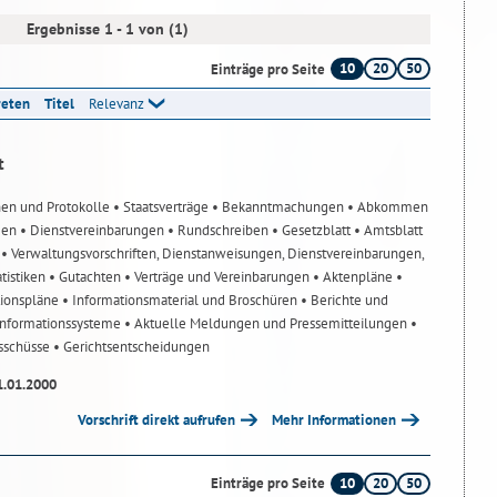
Ergebnisse 1 - 1 von (1)
10
20
50
Einträge pro Seite
reten
Titel
Relevanz
t
nen und Protokolle
• Staatsverträge
• Bekanntmachungen
• Abkommen
gen
• Dienstvereinbarungen
• Rundschreiben
• Gesetzblatt
• Amtsblatt
n
• Verwaltungsvorschriften, Dienstanweisungen, Dienstvereinbarungen,
atistiken
• Gutachten
• Verträge und Vereinbarungen
• Aktenpläne
•
tionspläne
• Informationsmaterial und Broschüren
• Berichte und
-Informationssysteme
• Aktuelle Meldungen und Pressemitteilungen
•
usschüsse
• Gerichtsentscheidungen
1.01.2000
Vorschrift direkt aufrufen
Mehr Informationen
10
20
50
Einträge pro Seite