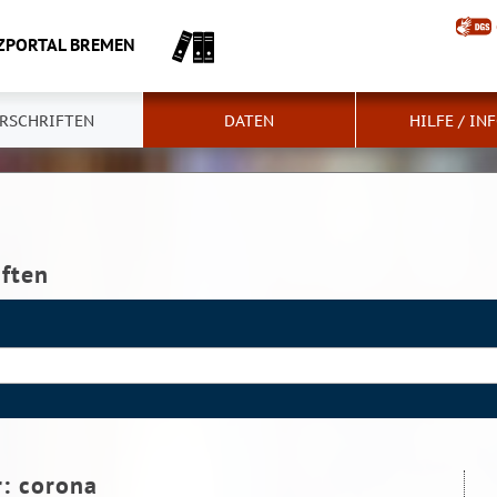
ZPORTAL BREMEN
RSCHRIFTEN
DATEN
HILFE / IN
iften
r:
corona