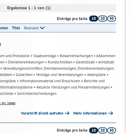
Ergebnisse 1 - 1 von (1)
10
20
50
Einträge pro Seite
reten
Titel
Relevanz
t
nen und Protokolle
• Staatsverträge
• Bekanntmachungen
• Abkommen
gen
• Dienstvereinbarungen
• Rundschreiben
• Gesetzblatt
• Amtsblatt
n
• Verwaltungsvorschriften, Dienstanweisungen, Dienstvereinbarungen,
atistiken
• Gutachten
• Verträge und Vereinbarungen
• Aktenpläne
•
tionspläne
• Informationsmaterial und Broschüren
• Berichte und
-Informationssysteme
• Aktuelle Meldungen und Pressemitteilungen
•
usschüsse
• Gerichtsentscheidungen
1.01.2000
Vorschrift direkt aufrufen
Mehr Informationen
10
20
50
Einträge pro Seite