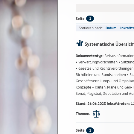
1
Seite
Sortieren nach:
Datum
Inkraftt
Systematische Übersich
Dokumententyp:
Beiratsinformatio
• Verwaltungsvorschriften
• Satzun
• Gesetze und Rechtsverordnunge
Richtlinien und Rundschreiben
• St
Geschäftsverteilungs- und Organisa
Konzepte
• Karten, Pläne und Geo
Senat, Magistrat, Deputation und A
Stand: 26.06.2023 Inkrafttreten: 1
Themen:
1
Seite