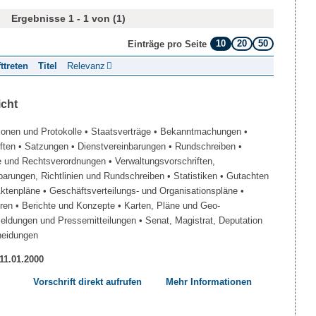
Ergebnisse 1 - 1 von (1)
10
20
50
Einträge pro Seite
fttreten
Titel
Relevanz
icht
ionen und Protokolle
• Staatsverträge
• Bekanntmachungen
•
iften
• Satzungen
• Dienstvereinbarungen
• Rundschreiben
•
e und Rechtsverordnungen
• Verwaltungsvorschriften,
barungen, Richtlinien und Rundschreiben
• Statistiken
• Gutachten
Aktenpläne
• Geschäftsverteilungs- und Organisationspläne
•
üren
• Berichte und Konzepte
• Karten, Pläne und Geo-
Meldungen und Pressemitteilungen
• Senat, Magistrat, Deputation
heidungen
 11.01.2000
Vorschrift direkt aufrufen
Mehr Informationen