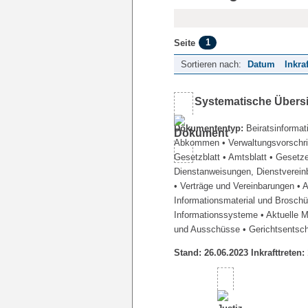
1
Seite
Sortieren nach:
Datum
Inkra
Systematische Übers
Dokumententyp:
Beiratsinformat
Abkommen
• Verwaltungsvorschr
Gesetzblatt
• Amtsblatt
• Gesetz
Dienstanweisungen, Dienstverein
• Verträge und Vereinbarungen
• 
Informationsmaterial und Brosch
Informationssysteme
• Aktuelle 
und Ausschüsse
• Gerichtsentsc
Stand: 26.06.2023 Inkrafttreten: