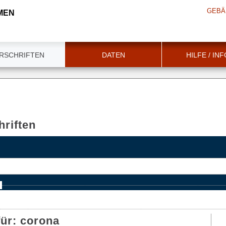
GEBÄ
MEN
RSCHRIFTEN
DATEN
HILFE / IN
riften
e
für:
corona