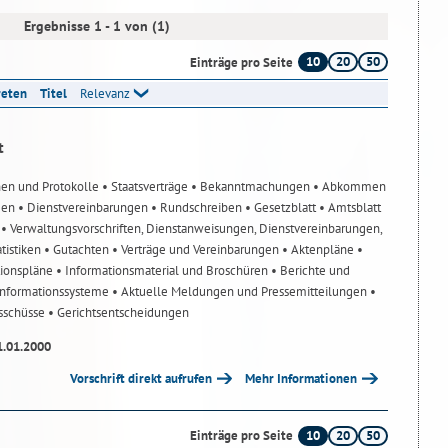
Ergebnisse 1 - 1 von (1)
10
20
50
Einträge pro Seite
reten
Titel
Relevanz
t
nen und Protokolle
• Staatsverträge
• Bekanntmachungen
• Abkommen
gen
• Dienstvereinbarungen
• Rundschreiben
• Gesetzblatt
• Amtsblatt
n
• Verwaltungsvorschriften, Dienstanweisungen, Dienstvereinbarungen,
atistiken
• Gutachten
• Verträge und Vereinbarungen
• Aktenpläne
•
tionspläne
• Informationsmaterial und Broschüren
• Berichte und
-Informationssysteme
• Aktuelle Meldungen und Pressemitteilungen
•
usschüsse
• Gerichtsentscheidungen
1.01.2000
Vorschrift direkt aufrufen
Mehr Informationen
10
20
50
Einträge pro Seite