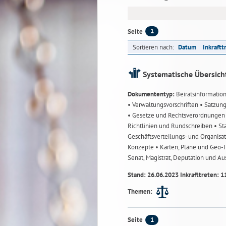
1
Seite
Sortieren nach:
Datum
Inkraftt
Systematische Übersich
Dokumententyp:
Beiratsinformatio
• Verwaltungsvorschriften
• Satzun
• Gesetze und Rechtsverordnunge
Richtlinien und Rundschreiben
• St
Geschäftsverteilungs- und Organisa
Konzepte
• Karten, Pläne und Geo
Senat, Magistrat, Deputation und A
Stand: 26.06.2023 Inkrafttreten: 1
Themen:
1
Seite