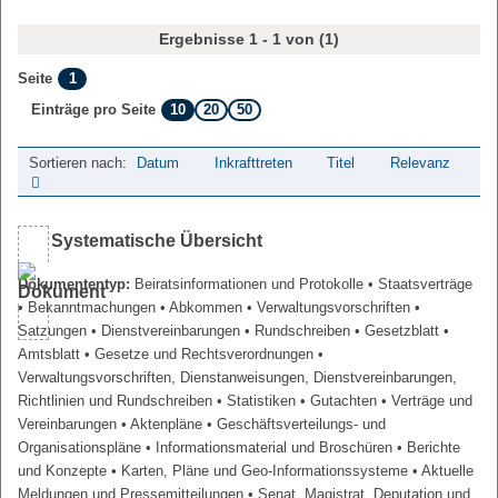
Ergebnisse 1 - 1 von (1)
1
Seite
10
20
50
Einträge pro Seite
Sortieren nach:
Datum
Inkrafttreten
Titel
Relevanz
Systematische Übersicht
Dokumententyp:
Beiratsinformationen und Protokolle
• Staatsverträge
• Bekanntmachungen
• Abkommen
• Verwaltungsvorschriften
•
Satzungen
• Dienstvereinbarungen
• Rundschreiben
• Gesetzblatt
•
Amtsblatt
• Gesetze und Rechtsverordnungen
•
Verwaltungsvorschriften, Dienstanweisungen, Dienstvereinbarungen,
Richtlinien und Rundschreiben
• Statistiken
• Gutachten
• Verträge und
Vereinbarungen
• Aktenpläne
• Geschäftsverteilungs- und
Organisationspläne
• Informationsmaterial und Broschüren
• Berichte
und Konzepte
• Karten, Pläne und Geo-Informationssysteme
• Aktuelle
Meldungen und Pressemitteilungen
• Senat, Magistrat, Deputation und