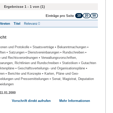
Ergebnisse 1 - 1 von (1)
10
20
50
Einträge pro Seite
fttreten
Titel
Relevanz
icht
ionen und Protokolle
• Staatsverträge
• Bekanntmachungen
•
iften
• Satzungen
• Dienstvereinbarungen
• Rundschreiben
•
e und Rechtsverordnungen
• Verwaltungsvorschriften,
barungen, Richtlinien und Rundschreiben
• Statistiken
• Gutachten
Aktenpläne
• Geschäftsverteilungs- und Organisationspläne
•
üren
• Berichte und Konzepte
• Karten, Pläne und Geo-
Meldungen und Pressemitteilungen
• Senat, Magistrat, Deputation
heidungen
 11.01.2000
Vorschrift direkt aufrufen
Mehr Informationen