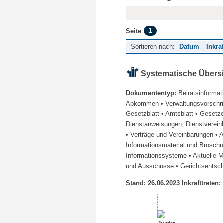
1
Seite
Sortieren nach:
Datum
Inkra
Systematische Übers
Dokumententyp:
Beiratsinformat
Abkommen
• Verwaltungsvorschr
Gesetzblatt
• Amtsblatt
• Gesetz
Dienstanweisungen, Dienstverein
• Verträge und Vereinbarungen
• 
Informationsmaterial und Brosch
Informationssysteme
• Aktuelle 
und Ausschüsse
• Gerichtsentsc
Stand: 26.06.2023 Inkrafttreten: