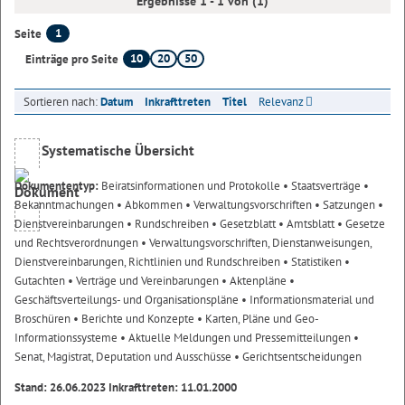
Ergebnisse 1 - 1 von (1)
1
Seite
10
20
50
Einträge pro Seite
Sortieren nach:
Datum
Inkrafttreten
Titel
Relevanz
Systematische Übersicht
Dokumententyp:
Beiratsinformationen und Protokolle
• Staatsverträge
•
Bekanntmachungen
• Abkommen
• Verwaltungsvorschriften
• Satzungen
•
Dienstvereinbarungen
• Rundschreiben
• Gesetzblatt
• Amtsblatt
• Gesetze
und Rechtsverordnungen
• Verwaltungsvorschriften, Dienstanweisungen,
Dienstvereinbarungen, Richtlinien und Rundschreiben
• Statistiken
•
Gutachten
• Verträge und Vereinbarungen
• Aktenpläne
•
Geschäftsverteilungs- und Organisationspläne
• Informationsmaterial und
Broschüren
• Berichte und Konzepte
• Karten, Pläne und Geo-
Informationssysteme
• Aktuelle Meldungen und Pressemitteilungen
•
Senat, Magistrat, Deputation und Ausschüsse
• Gerichtsentscheidungen
Stand: 26.06.2023 Inkrafttreten: 11.01.2000