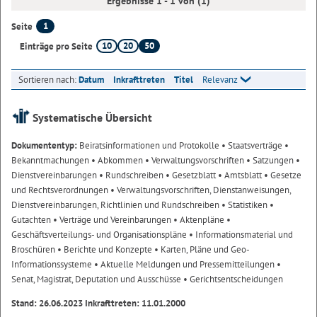
Ergebnisse 1 - 1 von (1)
1
Seite
10
20
50
Einträge pro Seite
Sortieren nach:
Datum
Inkrafttreten
Titel
Relevanz
Systematische Übersicht
Dokumententyp:
Beiratsinformationen und Protokolle
• Staatsverträge
•
Bekanntmachungen
• Abkommen
• Verwaltungsvorschriften
• Satzungen
•
Dienstvereinbarungen
• Rundschreiben
• Gesetzblatt
• Amtsblatt
• Gesetze
und Rechtsverordnungen
• Verwaltungsvorschriften, Dienstanweisungen,
Dienstvereinbarungen, Richtlinien und Rundschreiben
• Statistiken
•
Gutachten
• Verträge und Vereinbarungen
• Aktenpläne
•
Geschäftsverteilungs- und Organisationspläne
• Informationsmaterial und
Broschüren
• Berichte und Konzepte
• Karten, Pläne und Geo-
Informationssysteme
• Aktuelle Meldungen und Pressemitteilungen
•
Senat, Magistrat, Deputation und Ausschüsse
• Gerichtsentscheidungen
Stand: 26.06.2023 Inkrafttreten: 11.01.2000