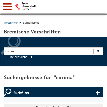
Vorschriften
Suchergebnis
Bremische Vorschriften
Hilfe zur Suche
Suchen
Suchergebnisse für: "
corona
"
Suchfilter