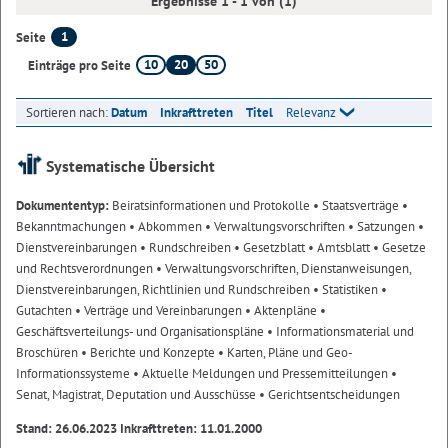
Ergebnisse 1 - 1 von (1)
1
Seite
10
20
50
Einträge pro Seite
Sortieren nach:
Datum
Inkrafttreten
Titel
Relevanz
Systematische Übersicht
Dokumententyp:
Beiratsinformationen und Protokolle
• Staatsverträge
•
Bekanntmachungen
• Abkommen
• Verwaltungsvorschriften
• Satzungen
•
Dienstvereinbarungen
• Rundschreiben
• Gesetzblatt
• Amtsblatt
• Gesetze
und Rechtsverordnungen
• Verwaltungsvorschriften, Dienstanweisungen,
Dienstvereinbarungen, Richtlinien und Rundschreiben
• Statistiken
•
Gutachten
• Verträge und Vereinbarungen
• Aktenpläne
•
Geschäftsverteilungs- und Organisationspläne
• Informationsmaterial und
Broschüren
• Berichte und Konzepte
• Karten, Pläne und Geo-
Informationssysteme
• Aktuelle Meldungen und Pressemitteilungen
•
Senat, Magistrat, Deputation und Ausschüsse
• Gerichtsentscheidungen
Stand: 26.06.2023 Inkrafttreten: 11.01.2000