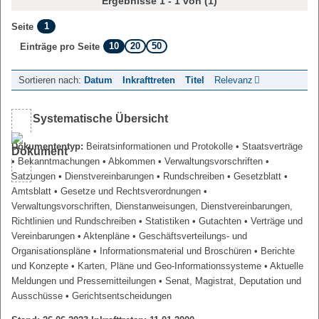
Ergebnisse 1 - 1 von (1)
1
Seite
10
20
50
Einträge pro Seite
Sortieren nach:
Datum
Inkrafttreten
Titel
Relevanz
Systematische Übersicht
Dokumententyp:
Beiratsinformationen und Protokolle
• Staatsverträge
• Bekanntmachungen
• Abkommen
• Verwaltungsvorschriften
•
Satzungen
• Dienstvereinbarungen
• Rundschreiben
• Gesetzblatt
•
Amtsblatt
• Gesetze und Rechtsverordnungen
•
Verwaltungsvorschriften, Dienstanweisungen, Dienstvereinbarungen,
Richtlinien und Rundschreiben
• Statistiken
• Gutachten
• Verträge und
Vereinbarungen
• Aktenpläne
• Geschäftsverteilungs- und
Organisationspläne
• Informationsmaterial und Broschüren
• Berichte
und Konzepte
• Karten, Pläne und Geo-Informationssysteme
• Aktuelle
Meldungen und Pressemitteilungen
• Senat, Magistrat, Deputation und
Ausschüsse
• Gerichtsentscheidungen