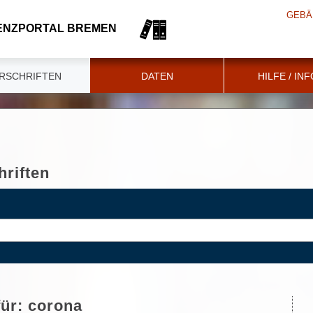
GEBÄ
ENZPORTAL BREMEN
RSCHRIFTEN
DATEN
HILFE / IN
riften
für:
corona