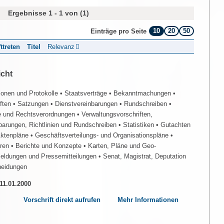
Ergebnisse 1 - 1 von (1)
10
20
50
Einträge pro Seite
fttreten
Titel
Relevanz
icht
ionen und Protokolle
• Staatsverträge
• Bekanntmachungen
•
iften
• Satzungen
• Dienstvereinbarungen
• Rundschreiben
•
e und Rechtsverordnungen
• Verwaltungsvorschriften,
barungen, Richtlinien und Rundschreiben
• Statistiken
• Gutachten
Aktenpläne
• Geschäftsverteilungs- und Organisationspläne
•
üren
• Berichte und Konzepte
• Karten, Pläne und Geo-
Meldungen und Pressemitteilungen
• Senat, Magistrat, Deputation
heidungen
 11.01.2000
Vorschrift direkt aufrufen
Mehr Informationen