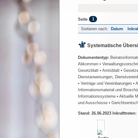
1
Seite
Sortieren nach:
Datum
Inkra
Systematische Übers
Dokumententyp:
Beiratsinformat
Abkommen
• Verwaltungsvorschr
Gesetzblatt
• Amtsblatt
• Gesetz
Dienstanweisungen, Dienstverein
• Verträge und Vereinbarungen
• 
Informationsmaterial und Brosch
Informationssysteme
• Aktuelle 
und Ausschüsse
• Gerichtsentsc
Stand: 26.06.2023 Inkrafttreten: