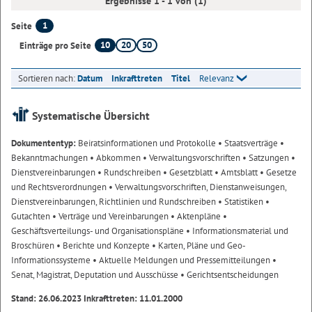
Ergebnisse 1 - 1 von (1)
1
Seite
10
20
50
Einträge pro Seite
Sortieren nach:
Datum
Inkrafttreten
Titel
Relevanz
Systematische Übersicht
Dokumententyp:
Beiratsinformationen und Protokolle
• Staatsverträge
•
Bekanntmachungen
• Abkommen
• Verwaltungsvorschriften
• Satzungen
•
Dienstvereinbarungen
• Rundschreiben
• Gesetzblatt
• Amtsblatt
• Gesetze
und Rechtsverordnungen
• Verwaltungsvorschriften, Dienstanweisungen,
Dienstvereinbarungen, Richtlinien und Rundschreiben
• Statistiken
•
Gutachten
• Verträge und Vereinbarungen
• Aktenpläne
•
Geschäftsverteilungs- und Organisationspläne
• Informationsmaterial und
Broschüren
• Berichte und Konzepte
• Karten, Pläne und Geo-
Informationssysteme
• Aktuelle Meldungen und Pressemitteilungen
•
Senat, Magistrat, Deputation und Ausschüsse
• Gerichtsentscheidungen
Stand: 26.06.2023 Inkrafttreten: 11.01.2000