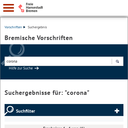
Vorschriften
Suchergebnis
Bremische Vorschriften
Hilfe zur Suche
Suchen
Suchergebnisse für: "
corona
"
Suchfilter