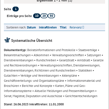
Ergebnisse 1 - 1 von (1)
1
Seite
10
20
50
Einträge pro Seite
Sortieren nach:
Datum
Inkrafttreten
Titel
Relevanz
Systematische Übersicht
Dokumententyp:
Beiratsinformationen und Protokolle
• Staatsverträge
•
Bekanntmachungen
• Abkommen
• Verwaltungsvorschriften
• Satzungen
•
Dienstvereinbarungen
• Rundschreiben
• Gesetzblatt
• Amtsblatt
• Gesetze
und Rechtsverordnungen
• Verwaltungsvorschriften, Dienstanweisungen,
Dienstvereinbarungen, Richtlinien und Rundschreiben
• Statistiken
•
Gutachten
• Verträge und Vereinbarungen
• Aktenpläne
•
Geschäftsverteilungs- und Organisationspläne
• Informationsmaterial und
Broschüren
• Berichte und Konzepte
• Karten, Pläne und Geo-
Informationssysteme
• Aktuelle Meldungen und Pressemitteilungen
•
Senat, Magistrat, Deputation und Ausschüsse
• Gerichtsentscheidungen
Stand: 26.06.2023 Inkrafttreten: 11.01.2000