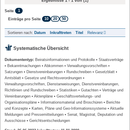
Ergebnisse 1 - 1 von (1)
1
Seite
10
20
50
Einträge pro Seite
Sortieren nach:
Datum
Inkrafttreten
Titel
Relevanz
Systematische Übersicht
Dokumententyp:
Beiratsinformationen und Protokolle
• Staatsverträge
• Bekanntmachungen
• Abkommen
• Verwaltungsvorschriften
•
Satzungen
• Dienstvereinbarungen
• Rundschreiben
• Gesetzblatt
•
Amtsblatt
• Gesetze und Rechtsverordnungen
•
Verwaltungsvorschriften, Dienstanweisungen, Dienstvereinbarungen,
Richtlinien und Rundschreiben
• Statistiken
• Gutachten
• Verträge und
Vereinbarungen
• Aktenpläne
• Geschäftsverteilungs- und
Organisationspläne
• Informationsmaterial und Broschüren
• Berichte
und Konzepte
• Karten, Pläne und Geo-Informationssysteme
• Aktuelle
Meldungen und Pressemitteilungen
• Senat, Magistrat, Deputation und
Ausschüsse
• Gerichtsentscheidungen