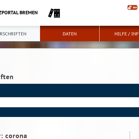
ZPORTAL BREMEN
RSCHRIFTEN
DATEN
HILFE / IN
iften
r:
corona