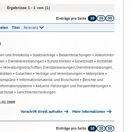
Ergebnisse 1 - 1 von (1)
10
20
50
Einträge pro Seite
reten
Titel
Relevanz
t
nen und Protokolle
• Staatsverträge
• Bekanntmachungen
• Abkommen
gen
• Dienstvereinbarungen
• Rundschreiben
• Gesetzblatt
• Amtsblatt
n
• Verwaltungsvorschriften, Dienstanweisungen, Dienstvereinbarungen,
atistiken
• Gutachten
• Verträge und Vereinbarungen
• Aktenpläne
•
tionspläne
• Informationsmaterial und Broschüren
• Berichte und
-Informationssysteme
• Aktuelle Meldungen und Pressemitteilungen
•
usschüsse
• Gerichtsentscheidungen
1.01.2000
Vorschrift direkt aufrufen
Mehr Informationen
10
20
50
Einträge pro Seite