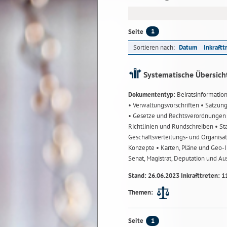
1
Seite
Sortieren nach:
Datum
Inkraftt
Systematische Übersich
Dokumententyp:
Beiratsinformatio
• Verwaltungsvorschriften
• Satzun
• Gesetze und Rechtsverordnunge
Richtlinien und Rundschreiben
• St
Geschäftsverteilungs- und Organisa
Konzepte
• Karten, Pläne und Geo
Senat, Magistrat, Deputation und A
Stand: 26.06.2023 Inkrafttreten: 1
Themen:
1
Seite