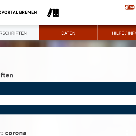
ZPORTAL BREMEN
RSCHRIFTEN
DATEN
HILFE / IN
iften
r:
corona