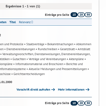
Ergebnisse 1 - 1 von (1)
10
20
50
Einträge pro Seite
reten
Titel
Relevanz
t
nen und Protokolle
• Staatsverträge
• Bekanntmachungen
• Abkommen
gen
• Dienstvereinbarungen
• Rundschreiben
• Gesetzblatt
• Amtsblatt
n
• Verwaltungsvorschriften, Dienstanweisungen, Dienstvereinbarungen,
atistiken
• Gutachten
• Verträge und Vereinbarungen
• Aktenpläne
•
tionspläne
• Informationsmaterial und Broschüren
• Berichte und
-Informationssysteme
• Aktuelle Meldungen und Pressemitteilungen
•
usschüsse
• Gerichtsentscheidungen
1.01.2000
Vorschrift direkt aufrufen
Mehr Informationen
10
20
50
Einträge pro Seite