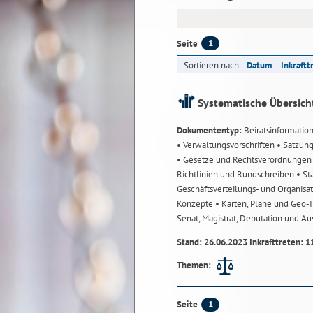
1
Seite
Sortieren nach:
Datum
Inkraftt
Systematische Übersich
Dokumententyp:
Beiratsinformatio
• Verwaltungsvorschriften
• Satzun
• Gesetze und Rechtsverordnunge
Richtlinien und Rundschreiben
• St
Geschäftsverteilungs- und Organisa
Konzepte
• Karten, Pläne und Geo
Senat, Magistrat, Deputation und A
Stand: 26.06.2023 Inkrafttreten: 1
Themen:
1
Seite