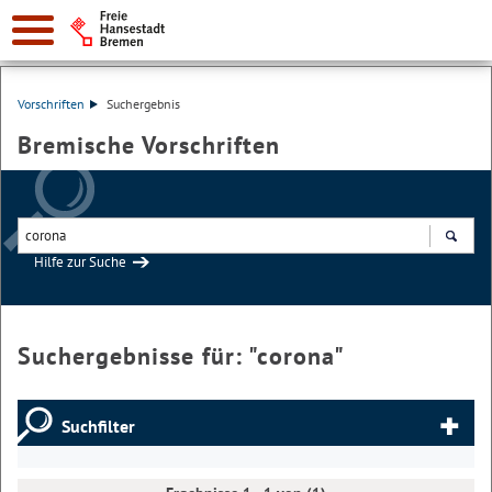
Vorschriften
Suchergebnis
Bremische Vorschriften
Hilfe zur Suche
Suchen
Suchergebnisse für: "
corona
"
Suchfilter