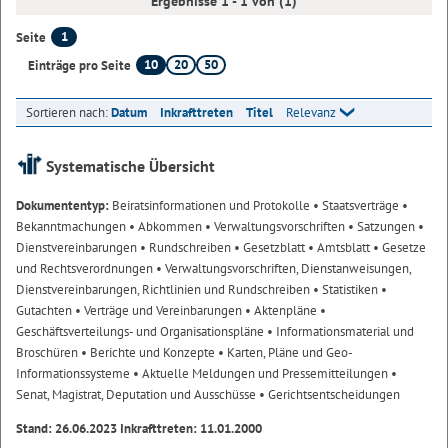
Ergebnisse 1 - 1 von (1)
1
Seite
10
20
50
Einträge pro Seite
Sortieren nach:
Datum
Inkrafttreten
Titel
Relevanz
Systematische Übersicht
Dokumententyp:
Beiratsinformationen und Protokolle
• Staatsverträge
•
Bekanntmachungen
• Abkommen
• Verwaltungsvorschriften
• Satzungen
•
Dienstvereinbarungen
• Rundschreiben
• Gesetzblatt
• Amtsblatt
• Gesetze
und Rechtsverordnungen
• Verwaltungsvorschriften, Dienstanweisungen,
Dienstvereinbarungen, Richtlinien und Rundschreiben
• Statistiken
•
Gutachten
• Verträge und Vereinbarungen
• Aktenpläne
•
Geschäftsverteilungs- und Organisationspläne
• Informationsmaterial und
Broschüren
• Berichte und Konzepte
• Karten, Pläne und Geo-
Informationssysteme
• Aktuelle Meldungen und Pressemitteilungen
•
Senat, Magistrat, Deputation und Ausschüsse
• Gerichtsentscheidungen
Stand: 26.06.2023 Inkrafttreten: 11.01.2000