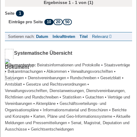
Ergebnisse 1 - 1 von (1)
1
Seite
10
20
50
Einträge pro Seite
Sortieren nach:
Datum
Inkrafttreten
Titel
Relevanz
Systematische Übersicht
Dokumententyp:
Beiratsinformationen und Protokolle
• Staatsverträge
• Bekanntmachungen
• Abkommen
• Verwaltungsvorschriften
•
Satzungen
• Dienstvereinbarungen
• Rundschreiben
• Gesetzblatt
•
Amtsblatt
• Gesetze und Rechtsverordnungen
•
Verwaltungsvorschriften, Dienstanweisungen, Dienstvereinbarungen,
Richtlinien und Rundschreiben
• Statistiken
• Gutachten
• Verträge und
Vereinbarungen
• Aktenpläne
• Geschäftsverteilungs- und
Organisationspläne
• Informationsmaterial und Broschüren
• Berichte
und Konzepte
• Karten, Pläne und Geo-Informationssysteme
• Aktuelle
Meldungen und Pressemitteilungen
• Senat, Magistrat, Deputation und
Ausschüsse
• Gerichtsentscheidungen