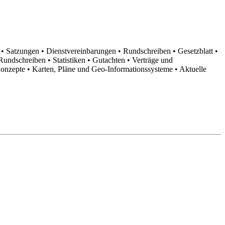
n
• Satzungen
• Dienstvereinbarungen
• Rundschreiben
• Gesetzblatt
•
d Rundschreiben
• Statistiken
• Gutachten
• Verträge und
Konzepte
• Karten, Pläne und Geo-Informationssysteme
• Aktuelle