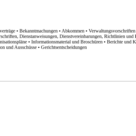
sverträge
• Bekanntmachungen
• Abkommen
• Verwaltungsvorschrifte
schriften, Dienstanweisungen, Dienstvereinbarungen, Richtlinien un
anisationspläne
• Informationsmaterial und Broschüren
• Berichte und 
tion und Ausschüsse
• Gerichtsentscheidungen