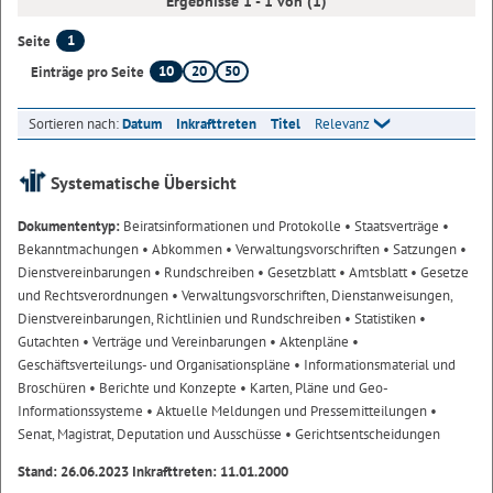
Ergebnisse 1 - 1 von (1)
1
Seite
10
20
50
Einträge pro Seite
Sortieren nach:
Datum
Inkrafttreten
Titel
Relevanz
Systematische Übersicht
Dokumententyp:
Beiratsinformationen und Protokolle
• Staatsverträge
•
Bekanntmachungen
• Abkommen
• Verwaltungsvorschriften
• Satzungen
•
Dienstvereinbarungen
• Rundschreiben
• Gesetzblatt
• Amtsblatt
• Gesetze
und Rechtsverordnungen
• Verwaltungsvorschriften, Dienstanweisungen,
Dienstvereinbarungen, Richtlinien und Rundschreiben
• Statistiken
•
Gutachten
• Verträge und Vereinbarungen
• Aktenpläne
•
Geschäftsverteilungs- und Organisationspläne
• Informationsmaterial und
Broschüren
• Berichte und Konzepte
• Karten, Pläne und Geo-
Informationssysteme
• Aktuelle Meldungen und Pressemitteilungen
•
Senat, Magistrat, Deputation und Ausschüsse
• Gerichtsentscheidungen
Stand: 26.06.2023 Inkrafttreten: 11.01.2000