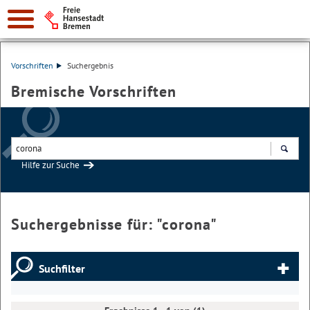
Vorschriften
Suchergebnis
Bremische Vorschriften
Hilfe zur Suche
Suchen
Suchergebnisse für: "
corona
"
Suchfilter