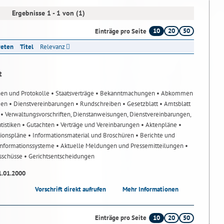
Ergebnisse 1 - 1 von (1)
10
20
50
Einträge pro Seite
reten
Titel
Relevanz
t
nen und Protokolle
• Staatsverträge
• Bekanntmachungen
• Abkommen
gen
• Dienstvereinbarungen
• Rundschreiben
• Gesetzblatt
• Amtsblatt
n
• Verwaltungsvorschriften, Dienstanweisungen, Dienstvereinbarungen,
atistiken
• Gutachten
• Verträge und Vereinbarungen
• Aktenpläne
•
tionspläne
• Informationsmaterial und Broschüren
• Berichte und
-Informationssysteme
• Aktuelle Meldungen und Pressemitteilungen
•
usschüsse
• Gerichtsentscheidungen
1.01.2000
Vorschrift direkt aufrufen
Mehr Informationen
10
20
50
Einträge pro Seite