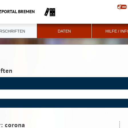
ZPORTAL BREMEN
RSCHRIFTEN
DATEN
HILFE / IN
iften
r:
corona