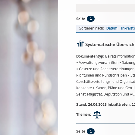
1
Seite
Sortieren nach:
Datum
Inkraftt
Systematische Übersich
Dokumententyp:
Beiratsinformatio
• Verwaltungsvorschriften
• Satzun
• Gesetze und Rechtsverordnunge
Richtlinien und Rundschreiben
• St
Geschäftsverteilungs- und Organisa
Konzepte
• Karten, Pläne und Geo
Senat, Magistrat, Deputation und A
Stand: 26.06.2023 Inkrafttreten: 1
Themen:
1
Seite