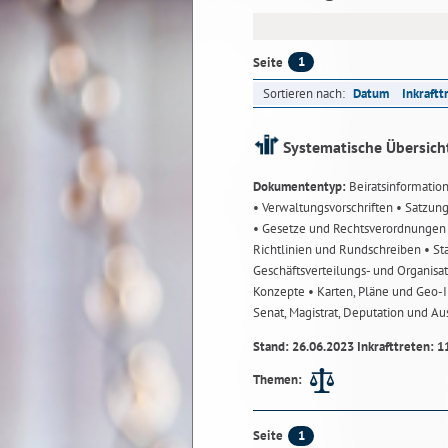
1
Seite
Sortieren nach:
Datum
Inkraftt
Systematische Übersich
Dokumententyp:
Beiratsinformatio
• Verwaltungsvorschriften
• Satzun
• Gesetze und Rechtsverordnunge
Richtlinien und Rundschreiben
• St
Geschäftsverteilungs- und Organisa
Konzepte
• Karten, Pläne und Geo
Senat, Magistrat, Deputation und A
Stand: 26.06.2023 Inkrafttreten: 1
Themen:
1
Seite