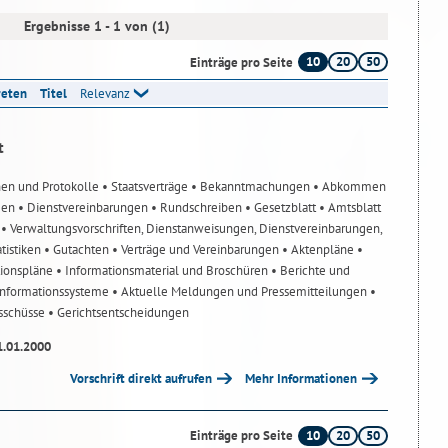
Ergebnisse 1 - 1 von (1)
10
20
50
Einträge pro Seite
reten
Titel
Relevanz
t
nen und Protokolle
• Staatsverträge
• Bekanntmachungen
• Abkommen
gen
• Dienstvereinbarungen
• Rundschreiben
• Gesetzblatt
• Amtsblatt
n
• Verwaltungsvorschriften, Dienstanweisungen, Dienstvereinbarungen,
atistiken
• Gutachten
• Verträge und Vereinbarungen
• Aktenpläne
•
tionspläne
• Informationsmaterial und Broschüren
• Berichte und
-Informationssysteme
• Aktuelle Meldungen und Pressemitteilungen
•
usschüsse
• Gerichtsentscheidungen
1.01.2000
Vorschrift direkt aufrufen
Mehr Informationen
10
20
50
Einträge pro Seite