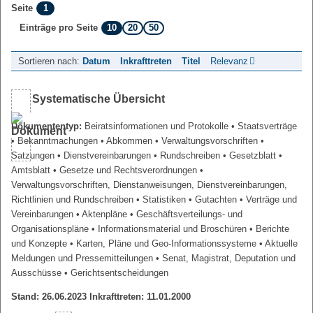
1
Seite
10
20
50
Einträge pro Seite
Sortieren nach:
Datum
Inkrafttreten
Titel
Relevanz
Systematische Übersicht
Dokumententyp:
Beiratsinformationen und Protokolle
• Staatsverträge
• Bekanntmachungen
• Abkommen
• Verwaltungsvorschriften
•
Satzungen
• Dienstvereinbarungen
• Rundschreiben
• Gesetzblatt
•
Amtsblatt
• Gesetze und Rechtsverordnungen
•
Verwaltungsvorschriften, Dienstanweisungen, Dienstvereinbarungen,
Richtlinien und Rundschreiben
• Statistiken
• Gutachten
• Verträge und
Vereinbarungen
• Aktenpläne
• Geschäftsverteilungs- und
Organisationspläne
• Informationsmaterial und Broschüren
• Berichte
und Konzepte
• Karten, Pläne und Geo-Informationssysteme
• Aktuelle
Meldungen und Pressemitteilungen
• Senat, Magistrat, Deputation und
Ausschüsse
• Gerichtsentscheidungen
Stand: 26.06.2023 Inkrafttreten: 11.01.2000