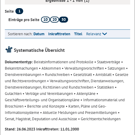
Ergebnisse 1 - 1 von (1)
1
Seite
10
20
50
Einträge pro Seite
Sortieren nach:
Datum
Inkrafttreten
Titel
Relevanz
Systematische Übersicht
Dokumententyp:
Beiratsinformationen und Protokolle
• Staatsverträge
•
Bekanntmachungen
• Abkommen
• Verwaltungsvorschriften
• Satzungen
•
Dienstvereinbarungen
• Rundschreiben
• Gesetzblatt
• Amtsblatt
• Gesetze
und Rechtsverordnungen
• Verwaltungsvorschriften, Dienstanweisungen,
Dienstvereinbarungen, Richtlinien und Rundschreiben
• Statistiken
•
Gutachten
• Verträge und Vereinbarungen
• Aktenpläne
•
Geschäftsverteilungs- und Organisationspläne
• Informationsmaterial und
Broschüren
• Berichte und Konzepte
• Karten, Pläne und Geo-
Informationssysteme
• Aktuelle Meldungen und Pressemitteilungen
•
Senat, Magistrat, Deputation und Ausschüsse
• Gerichtsentscheidungen
Stand: 26.06.2023 Inkrafttreten: 11.01.2000