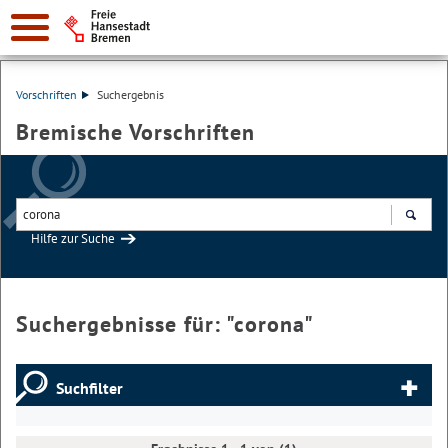
Vorschriften
Suchergebnis
Bremische Vorschriften
Hilfe zur Suche
Suchen
Suchergebnisse für: "
corona
"
Suchfilter