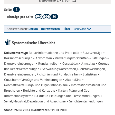
Ergebnisse 1 - 1 von (1)
1
Seite
10
20
50
Einträge pro Seite
Sortieren nach:
Datum
Inkrafttreten
Titel
Relevanz
Systematische Übersicht
Dokumententyp:
Beiratsinformationen und Protokolle
• Staatsverträge
•
Bekanntmachungen
• Abkommen
• Verwaltungsvorschriften
• Satzungen
•
Dienstvereinbarungen
• Rundschreiben
• Gesetzblatt
• Amtsblatt
• Gesetze
und Rechtsverordnungen
• Verwaltungsvorschriften, Dienstanweisungen,
Dienstvereinbarungen, Richtlinien und Rundschreiben
• Statistiken
•
Gutachten
• Verträge und Vereinbarungen
• Aktenpläne
•
Geschäftsverteilungs- und Organisationspläne
• Informationsmaterial und
Broschüren
• Berichte und Konzepte
• Karten, Pläne und Geo-
Informationssysteme
• Aktuelle Meldungen und Pressemitteilungen
•
Senat, Magistrat, Deputation und Ausschüsse
• Gerichtsentscheidungen
Stand: 26.06.2023 Inkrafttreten: 11.01.2000