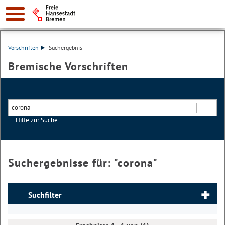
Vorschriften
Suchergebnis
Bremische Vorschriften
Hilfe zur Suche
Suchen
Suchergebnisse für: "
corona
"
Suchfilter