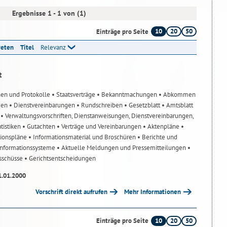
Ergebnisse 1 - 1 von (1)
10
20
50
Einträge pro Seite
reten
Titel
Relevanz
t
nen und Protokolle
• Staatsverträge
• Bekanntmachungen
• Abkommen
gen
• Dienstvereinbarungen
• Rundschreiben
• Gesetzblatt
• Amtsblatt
n
• Verwaltungsvorschriften, Dienstanweisungen, Dienstvereinbarungen,
atistiken
• Gutachten
• Verträge und Vereinbarungen
• Aktenpläne
•
tionspläne
• Informationsmaterial und Broschüren
• Berichte und
-Informationssysteme
• Aktuelle Meldungen und Pressemitteilungen
•
usschüsse
• Gerichtsentscheidungen
1.01.2000
Vorschrift direkt aufrufen
Mehr Informationen
10
20
50
Einträge pro Seite