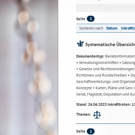
1
Seite
Sortieren nach:
Datum
Inkraftt
Systematische Übersich
Dokumententyp:
Beiratsinformatio
• Verwaltungsvorschriften
• Satzun
• Gesetze und Rechtsverordnunge
Richtlinien und Rundschreiben
• St
Geschäftsverteilungs- und Organisa
Konzepte
• Karten, Pläne und Geo
Senat, Magistrat, Deputation und A
Stand: 26.06.2023 Inkrafttreten: 1
Themen:
1
Seite