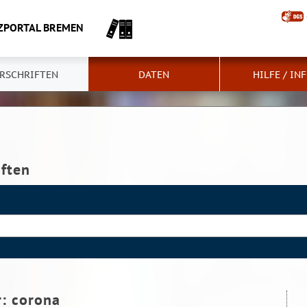
ZPORTAL BREMEN
RSCHRIFTEN
DATEN
HILFE / IN
iften
r:
corona