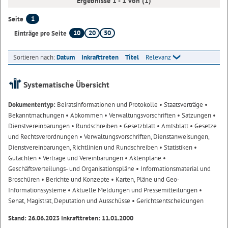
Ergebnisse 1 - 1 von (1)
1
Seite
10
20
50
Einträge pro Seite
Sortieren nach:
Datum
Inkrafttreten
Titel
Relevanz
Systematische Übersicht
Dokumententyp:
Beiratsinformationen und Protokolle
• Staatsverträge
•
Bekanntmachungen
• Abkommen
• Verwaltungsvorschriften
• Satzungen
•
Dienstvereinbarungen
• Rundschreiben
• Gesetzblatt
• Amtsblatt
• Gesetze
und Rechtsverordnungen
• Verwaltungsvorschriften, Dienstanweisungen,
Dienstvereinbarungen, Richtlinien und Rundschreiben
• Statistiken
•
Gutachten
• Verträge und Vereinbarungen
• Aktenpläne
•
Geschäftsverteilungs- und Organisationspläne
• Informationsmaterial und
Broschüren
• Berichte und Konzepte
• Karten, Pläne und Geo-
Informationssysteme
• Aktuelle Meldungen und Pressemitteilungen
•
Senat, Magistrat, Deputation und Ausschüsse
• Gerichtsentscheidungen
Stand: 26.06.2023 Inkrafttreten: 11.01.2000