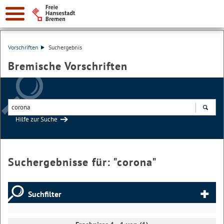
Vorschriften
Suchergebnis
Bremische Vorschriften
Hilfe zur Suche
Suchen
Suchergebnisse für: "
corona
"
Suchfilter