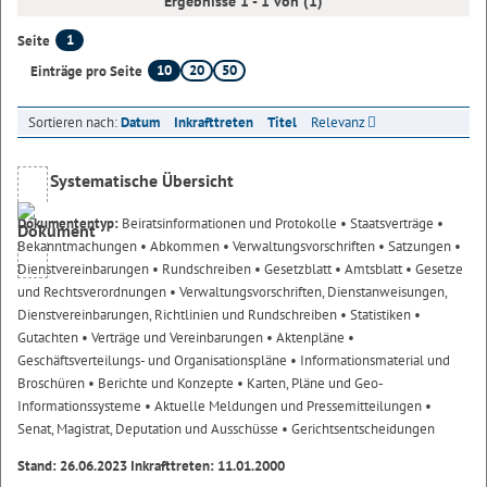
Ergebnisse 1 - 1 von (1)
1
Seite
10
20
50
Einträge pro Seite
Sortieren nach:
Datum
Inkrafttreten
Titel
Relevanz
Systematische Übersicht
Dokumententyp:
Beiratsinformationen und Protokolle
• Staatsverträge
•
Bekanntmachungen
• Abkommen
• Verwaltungsvorschriften
• Satzungen
•
Dienstvereinbarungen
• Rundschreiben
• Gesetzblatt
• Amtsblatt
• Gesetze
und Rechtsverordnungen
• Verwaltungsvorschriften, Dienstanweisungen,
Dienstvereinbarungen, Richtlinien und Rundschreiben
• Statistiken
•
Gutachten
• Verträge und Vereinbarungen
• Aktenpläne
•
Geschäftsverteilungs- und Organisationspläne
• Informationsmaterial und
Broschüren
• Berichte und Konzepte
• Karten, Pläne und Geo-
Informationssysteme
• Aktuelle Meldungen und Pressemitteilungen
•
Senat, Magistrat, Deputation und Ausschüsse
• Gerichtsentscheidungen
Stand: 26.06.2023 Inkrafttreten: 11.01.2000