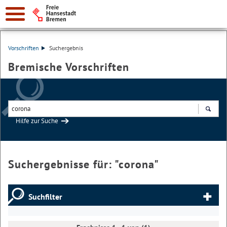
Vorschriften
Suchergebnis
Bremische Vorschriften
Hilfe zur Suche
Suchen
Suchergebnisse für: "
corona
"
Suchfilter