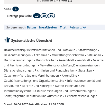
Ergebnisse 1 - 1 von (1)
1
Seite
10
20
50
Einträge pro Seite
Sortieren nach:
Datum
Inkrafttreten
Titel
Relevanz
Systematische Übersicht
Dokumententyp:
Beiratsinformationen und Protokolle
• Staatsverträge
•
Bekanntmachungen
• Abkommen
• Verwaltungsvorschriften
• Satzungen
•
Dienstvereinbarungen
• Rundschreiben
• Gesetzblatt
• Amtsblatt
• Gesetze
und Rechtsverordnungen
• Verwaltungsvorschriften, Dienstanweisungen,
Dienstvereinbarungen, Richtlinien und Rundschreiben
• Statistiken
•
Gutachten
• Verträge und Vereinbarungen
• Aktenpläne
•
Geschäftsverteilungs- und Organisationspläne
• Informationsmaterial und
Broschüren
• Berichte und Konzepte
• Karten, Pläne und Geo-
Informationssysteme
• Aktuelle Meldungen und Pressemitteilungen
•
Senat, Magistrat, Deputation und Ausschüsse
• Gerichtsentscheidungen
Stand: 26.06.2023 Inkrafttreten: 11.01.2000