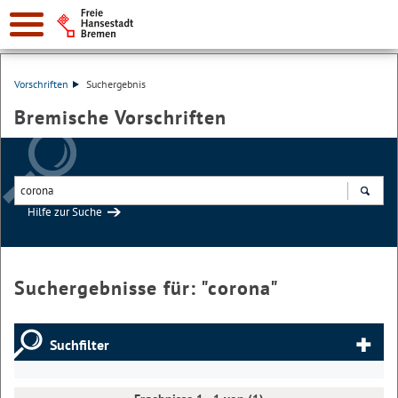
Vorschriften
Suchergebnis
Bremische Vorschriften
Hilfe zur Suche
Suchen
Suchergebnisse für: "
corona
"
Suchfilter