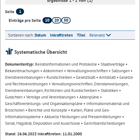
Ergebnisse 1 - 1 von (1)
1
Seite
10
20
50
Einträge pro Seite
Sortieren nach:
Datum
Inkrafttreten
Titel
Relevanz
Systematische Übersicht
Dokumententyp:
Beiratsinformationen und Protokolle
• Staatsverträge
•
Bekanntmachungen
• Abkommen
• Verwaltungsvorschriften
• Satzungen
•
Dienstvereinbarungen
• Rundschreiben
• Gesetzblatt
• Amtsblatt
• Gesetze
und Rechtsverordnungen
• Verwaltungsvorschriften, Dienstanweisungen,
Dienstvereinbarungen, Richtlinien und Rundschreiben
• Statistiken
•
Gutachten
• Verträge und Vereinbarungen
• Aktenpläne
•
Geschäftsverteilungs- und Organisationspläne
• Informationsmaterial und
Broschüren
• Berichte und Konzepte
• Karten, Pläne und Geo-
Informationssysteme
• Aktuelle Meldungen und Pressemitteilungen
•
Senat, Magistrat, Deputation und Ausschüsse
• Gerichtsentscheidungen
Stand: 26.06.2023 Inkrafttreten: 11.01.2000