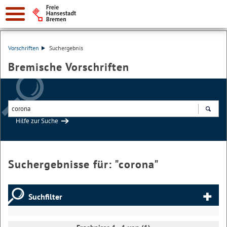
Vorschriften
Suchergebnis
Bremische Vorschriften
Hilfe zur Suche
Suchen
Suchergebnisse für: "
corona
"
Suchfilter