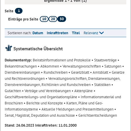
Ergebnisse 1 - 1 von (1)
1
Seite
10
20
50
Einträge pro Seite
Sortieren nach:
Datum
Inkrafttreten
Titel
Relevanz
Systematische Übersicht
Dokumententyp:
Beiratsinformationen und Protokolle
• Staatsverträge
•
Bekanntmachungen
• Abkommen
• Verwaltungsvorschriften
• Satzungen
•
Dienstvereinbarungen
• Rundschreiben
• Gesetzblatt
• Amtsblatt
• Gesetze
und Rechtsverordnungen
• Verwaltungsvorschriften, Dienstanweisungen,
Dienstvereinbarungen, Richtlinien und Rundschreiben
• Statistiken
•
Gutachten
• Verträge und Vereinbarungen
• Aktenpläne
•
Geschäftsverteilungs- und Organisationspläne
• Informationsmaterial und
Broschüren
• Berichte und Konzepte
• Karten, Pläne und Geo-
Informationssysteme
• Aktuelle Meldungen und Pressemitteilungen
•
Senat, Magistrat, Deputation und Ausschüsse
• Gerichtsentscheidungen
Stand: 26.06.2023 Inkrafttreten: 11.01.2000