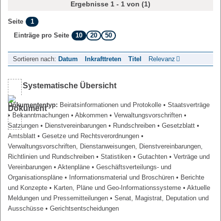
Ergebnisse 1 - 1 von (1)
1
Seite
10
20
50
Einträge pro Seite
Sortieren nach:
Datum
Inkrafttreten
Titel
Relevanz
Systematische Übersicht
Dokumententyp:
Beiratsinformationen und Protokolle
• Staatsverträge
• Bekanntmachungen
• Abkommen
• Verwaltungsvorschriften
•
Satzungen
• Dienstvereinbarungen
• Rundschreiben
• Gesetzblatt
•
Amtsblatt
• Gesetze und Rechtsverordnungen
•
Verwaltungsvorschriften, Dienstanweisungen, Dienstvereinbarungen,
Richtlinien und Rundschreiben
• Statistiken
• Gutachten
• Verträge und
Vereinbarungen
• Aktenpläne
• Geschäftsverteilungs- und
Organisationspläne
• Informationsmaterial und Broschüren
• Berichte
und Konzepte
• Karten, Pläne und Geo-Informationssysteme
• Aktuelle
Meldungen und Pressemitteilungen
• Senat, Magistrat, Deputation und
Ausschüsse
• Gerichtsentscheidungen