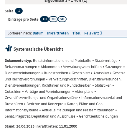
Ergebnisse 1 - 1 von (1)
1
Seite
10
20
50
Einträge pro Seite
Sortieren nach:
Datum
Inkrafttreten
Titel
Relevanz
Systematische Übersicht
Dokumententyp:
Beiratsinformationen und Protokolle
• Staatsverträge
•
Bekanntmachungen
• Abkommen
• Verwaltungsvorschriften
• Satzungen
•
Dienstvereinbarungen
• Rundschreiben
• Gesetzblatt
• Amtsblatt
• Gesetze
und Rechtsverordnungen
• Verwaltungsvorschriften, Dienstanweisungen,
Dienstvereinbarungen, Richtlinien und Rundschreiben
• Statistiken
•
Gutachten
• Verträge und Vereinbarungen
• Aktenpläne
•
Geschäftsverteilungs- und Organisationspläne
• Informationsmaterial und
Broschüren
• Berichte und Konzepte
• Karten, Pläne und Geo-
Informationssysteme
• Aktuelle Meldungen und Pressemitteilungen
•
Senat, Magistrat, Deputation und Ausschüsse
• Gerichtsentscheidungen
Stand: 26.06.2023 Inkrafttreten: 11.01.2000