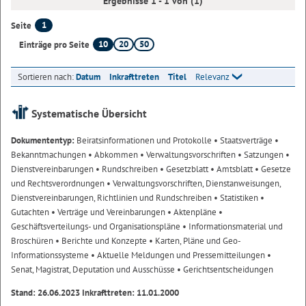
Ergebnisse 1 - 1 von (1)
1
Seite
10
20
50
Einträge pro Seite
Sortieren nach:
Datum
Inkrafttreten
Titel
Relevanz
Systematische Übersicht
Dokumententyp:
Beiratsinformationen und Protokolle
• Staatsverträge
•
Bekanntmachungen
• Abkommen
• Verwaltungsvorschriften
• Satzungen
•
Dienstvereinbarungen
• Rundschreiben
• Gesetzblatt
• Amtsblatt
• Gesetze
und Rechtsverordnungen
• Verwaltungsvorschriften, Dienstanweisungen,
Dienstvereinbarungen, Richtlinien und Rundschreiben
• Statistiken
•
Gutachten
• Verträge und Vereinbarungen
• Aktenpläne
•
Geschäftsverteilungs- und Organisationspläne
• Informationsmaterial und
Broschüren
• Berichte und Konzepte
• Karten, Pläne und Geo-
Informationssysteme
• Aktuelle Meldungen und Pressemitteilungen
•
Senat, Magistrat, Deputation und Ausschüsse
• Gerichtsentscheidungen
Stand: 26.06.2023 Inkrafttreten: 11.01.2000