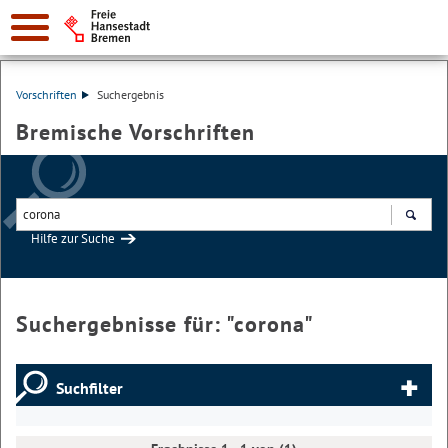
Vorschriften
Suchergebnis
Bremische Vorschriften
Hilfe zur Suche
Suchen
Suchergebnisse für: "
corona
"
Suchfilter