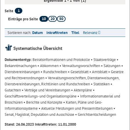
Ergebnisse 1 - 1 von (1)
1
Seite
10
20
50
Einträge pro Seite
Sortieren nach:
Datum
Inkrafttreten
Titel
Relevanz
Systematische Übersicht
Dokumententyp:
Beiratsinformationen und Protokolle
• Staatsverträge
•
Bekanntmachungen
• Abkommen
• Verwaltungsvorschriften
• Satzungen
•
Dienstvereinbarungen
• Rundschreiben
• Gesetzblatt
• Amtsblatt
• Gesetze
und Rechtsverordnungen
• Verwaltungsvorschriften, Dienstanweisungen,
Dienstvereinbarungen, Richtlinien und Rundschreiben
• Statistiken
•
Gutachten
• Verträge und Vereinbarungen
• Aktenpläne
•
Geschäftsverteilungs- und Organisationspläne
• Informationsmaterial und
Broschüren
• Berichte und Konzepte
• Karten, Pläne und Geo-
Informationssysteme
• Aktuelle Meldungen und Pressemitteilungen
•
Senat, Magistrat, Deputation und Ausschüsse
• Gerichtsentscheidungen
Stand: 26.06.2023 Inkrafttreten: 11.01.2000